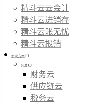
精斗云云会计
精斗云进销存
精斗云账无忧
精斗云报销
解决方案
领域
财务云
供应链云
税务云