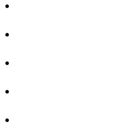
KIS标准迷你版
金蝶OA
金蝶CRM
金蝶PML
金蝶S-HR