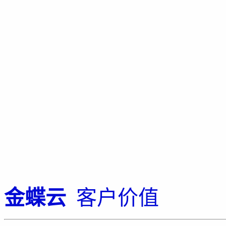
金蝶云
客户价值