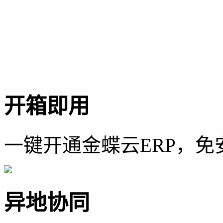
开箱即用
一键开通金蝶云ERP，免
异地协同