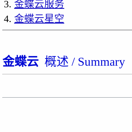
金蝶云服务
金蝶云星空
金蝶云
概述 / Summary