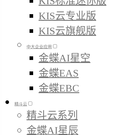
KIS标准迷你版
KIS云专业版
KIS云旗舰版
中大企业应用
金蝶AI星空
金蝶EAS
金蝶EBC
精斗云
精斗云系列
金蝶AI星辰